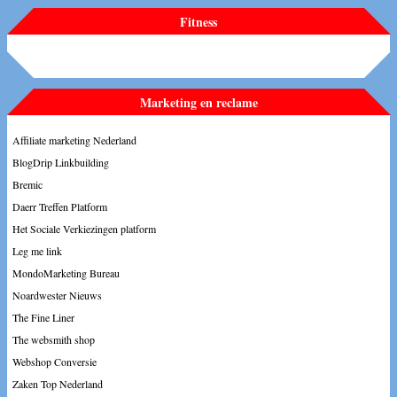
Fitness
Marketing en reclame
Affiliate marketing Nederland
BlogDrip Linkbuilding
Bremic
Daerr Treffen Platform
Het Sociale Verkiezingen platform
Leg me link
MondoMarketing Bureau
Noardwester Nieuws
The Fine Liner
The websmith shop
Webshop Conversie
Zaken Top Nederland