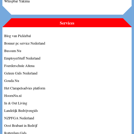
Whispbar Yakima
Services
Blog van Picklebal
Bonner pc service Nederland
Bussum Nu
EmployerStuff Nederland
Foerderschule Altena
Geleen Gids Nederland
Gouda Nu
Het Clarapelsadvies platform
HoornNu.nl
In & Out Living
Landelijk Bedrijvengids
NZPFGA Nederland
Oost Brabant in Bedrijf
Rotterdam Gids